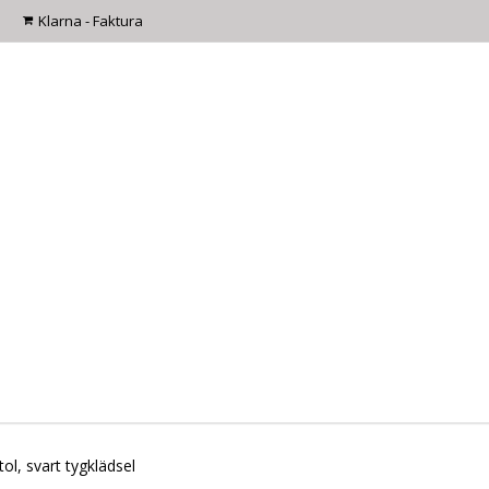
5
Klarna - Faktura
ol, svart tygklädsel