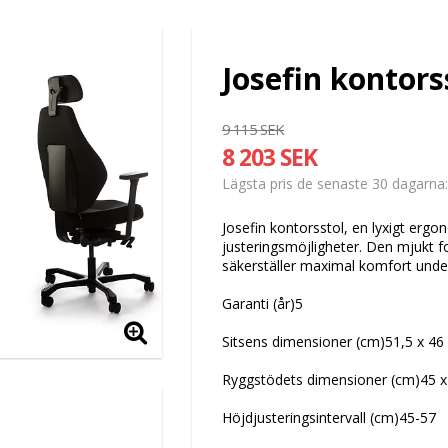
Josefin kontors
9 115 SEK
8 203 SEK
Lägsta pris de senaste 30 dagarna
Josefin kontorsstol, en lyxigt er
justeringsmöjligheter. Den mjukt 
säkerställer maximal komfort unde
Garanti (år)5
Sitsens dimensioner (cm)51,5 x 46
Ryggstödets dimensioner (cm)45 x
Höjdjusteringsintervall (cm)45-57