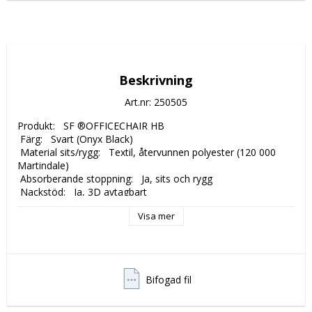
Beskrivning
Art.nr: 250505
Produkt:   SF ®OFFICECHAIR HB

 Färg:   Svart (Onyx Black)

 Material sits/rygg:   Textil, återvunnen polyester (120 000 
Martindale)

 Absorberande stoppning:   Ja, sits och rygg

 Nackstöd:   Ja, 3D avtagbart

 Fotkryss:   Aluminium, svartanodiserat

Visa mer
 Säkerhetsmekanism:   Ja

 Synkrongunga:   Ja, 4 fasta lägen alt. öppen gunga

 Viktjustering:   Ja, steglös

 Sittdjupjustering:   Ja, 5 fasta lägen

Rygghöjdjustering:   Ja, 7 fasta lägen

Bifogad fil
 Svankstöd:   Ja, luftsvankstöd med pump

 Hjul:   Ja, lättrullande för hårda och mjuka golv

 Max belastning:   120 kg
